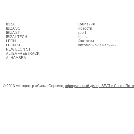
МОДЕЛЬНЫЙ РЯД
БЫСТРЫЕ ССЫЛКИ
IBIZA
Компания
IBIZA SC
Новости
IBIZA ST
sport
IBIZA I-TECH
Цены
LEON
Контакты
LEON SC
Автомобили в наличии
NEW LEON ST
ALTEA FREETRACK
ALHAMBRA
SEAT Россия в Facebook
SEAT Россия в VKontakte
SEAT Росс
© 2013 Автоцентр «Сигма Сервис»,
официальный дилер SEAT в Санкт-Пете